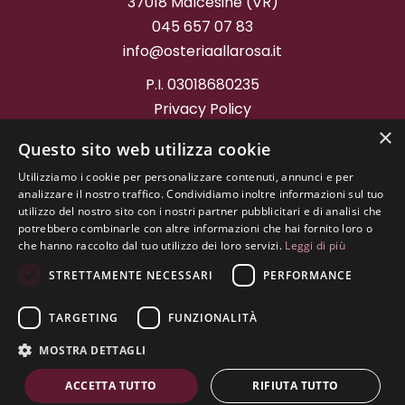
37018 Malcesine (VR)
045 657 07 83
info@osteriaallarosa.it
P.I. 03018680235
Privacy Policy
Cookie Policy
×
Questo sito web utilizza cookie
Project by
Graffitiweb
Utilizziamo i cookie per personalizzare contenuti, annunci e per
analizzare il nostro traffico. Condividiamo inoltre informazioni sul tuo
utilizzo del nostro sito con i nostri partner pubblicitari e di analisi che
potrebbero combinarle con altre informazioni che hai fornito loro o
che hanno raccolto dal tuo utilizzo dei loro servizi.
Leggi di più
STRETTAMENTE NECESSARI
PERFORMANCE
TARGETING
FUNZIONALITÀ
MOSTRA DETTAGLI
ACCETTA TUTTO
RIFIUTA TUTTO