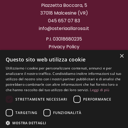
Piazzetta Boccara, 5
37018 Malcesine (VR)
045 657 07 83
info@osteriaallarosa.it
P.I. 03018680235
Privacy Policy
Cookie Policy
×
Questo sito web utilizza cookie
Project by
Graffitiweb
Utilizziamo i cookie per personalizzare contenuti, annunci e per
analizzare il nostro traffico. Condividiamo inoltre informazioni sul tuo
utilizzo del nostro sito con i nostri partner pubblicitari e di analisi che
potrebbero combinarle con altre informazioni che hai fornito loro o
che hanno raccolto dal tuo utilizzo dei loro servizi.
Leggi di più
STRETTAMENTE NECESSARI
PERFORMANCE
TARGETING
FUNZIONALITÀ
MOSTRA DETTAGLI