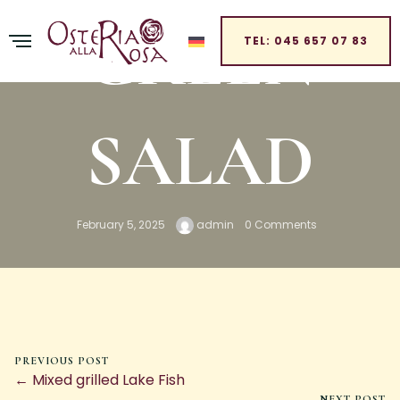
GREEN
TEL: 045 657 07 83
SALAD
February 5, 2025
admin
0 Comments
PREVIOUS POST
← Mixed grilled Lake Fish
NEXT POST