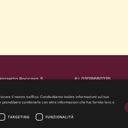
iazzetta Boccara, 5
P.I. 03018680235
7018 Malcesine (VR)
Privacy Policy
45 657 07 83
Cookie Policy
izzare il nostro traffico. Condividiamo inoltre informazioni sul tuo
nfo@osteriaallarosa.it
Project by
Graffitiweb
 che potrebbero combinarle con altre informazioni che hai fornito loro o
TARGETING
FUNZIONALITÀ